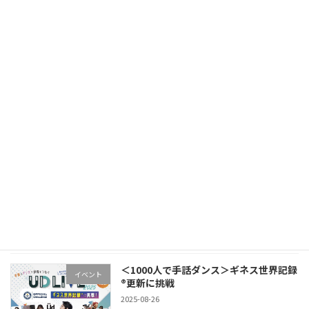
【初の自主開催イベント】UDDJ Party
イベント
in平塚
2026-06-18
手話とダンスで世界をつなぐUD LIVE in
イベント
TOKYO Vol.1 Supported by
Sasazuka Bowl
2025-10-16
【開催報告】手話とダンスで世界をつな
お知らせ
ぐUD LIVE 2025
2025-09-24
＜1000人で手話ダンス＞ギネス世界記録
イベント
®︎更新に挑戦
2025-08-26