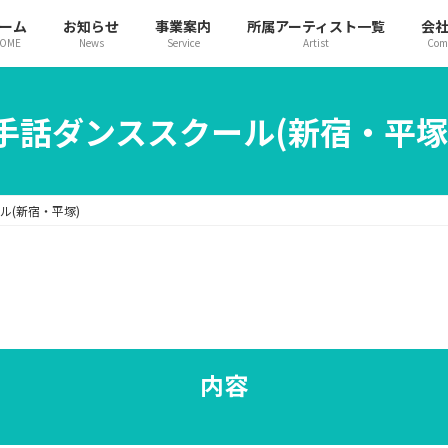
ーム
お知らせ
事業案内
所属アーティスト一覧
会
OME
News
Service
Artist
Com
手話ダンススクール(新宿・平塚
ル(新宿・平塚)
内容