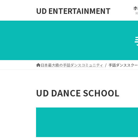
コ
ナ
ホ
UD ENTERTAINMENT
ン
ビ
H
テ
ゲ
ン
ー
ツ
シ
へ
ョ
ス
ン
キ
に
ッ
移
日本最大級の手話ダンスコミュニティ
手話ダンススクー
プ
動
UD DANCE SCHOOL