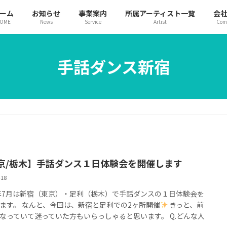
ーム
お知らせ
事業案内
所属アーティスト一覧
会
OME
News
Service
Artist
Com
手話ダンス新宿
京/栃木】手話ダンス１日体験会を開催します
-18
6年7月は新宿（東京）・足利（栃木）で手話ダンスの１日体験会を
ます。 なんと、今回は、新宿と足利での2ヶ所開催
きっと、前
なっていて迷っていた方もいらっしゃると思います。 Q.どんな人