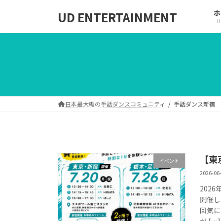
コ
ナ
ホ
UD ENTERTAINMENT
ン
ビ
H
テ
ゲ
ン
ー
ツ
シ
へ
ョ
ス
ン
キ
に
ッ
移
日本最大級の手話ダンスコミュニティ
手話ダンス新宿
プ
動
【東
イベント
2026-06
202
開催し
回気に
が […]