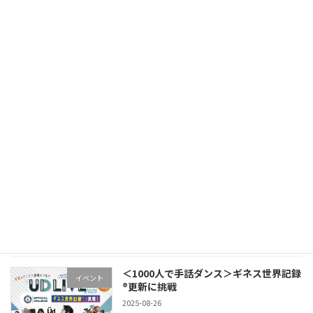
【初の自主開催イベント】UDDJ Party
イベント
in平塚
2026-06-18
手話とダンスで世界をつなぐUD LIVE in
イベント
TOKYO Vol.1 Supported by
Sasazuka Bowl
2025-10-16
【開催報告】手話とダンスで世界をつな
お知らせ
ぐUD LIVE 2025
2025-09-24
＜1000人で手話ダンス＞ギネス世界記録
イベント
®︎更新に挑戦
2025-08-26