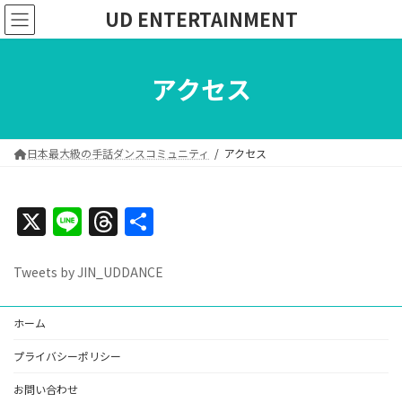
コ
ナ
UD ENTERTAINMENT
ン
ビ
テ
ゲ
ン
ー
アクセス
ツ
シ
へ
ョ
ス
ン
キ
に
ッ
移
日本最大級の手話ダンスコミュニティ
アクセス
プ
動
X
Li
T
共
n
h
有
e
re
Tweets by JIN_UDDANCE
a
ホーム
d
s
プライバシーポリシー
お問い合わせ